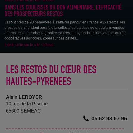
DANS LES COULISSES DU DON ALIMENTAIRE, L’EFFICACITÉ
DES PROSPECTEURS RESTOS
Ils sont près de 90 bénévoles à s'affairer partout en France. Aux Restos, les
prospecteurs rendent possible la collecte de palettes de produits invendus
auprès des entreprises agroalimentaires, des grands distributeurs et autres
coopératives agricoles. Zoom sur ces petites...
Lire la suite sur le site national
LES RESTOS DU CŒUR DES
HAUTES-PYRENEES
Alain LEROYER
10 rue de la Piscine
65600 SEMEAC
05 62 93 67 95